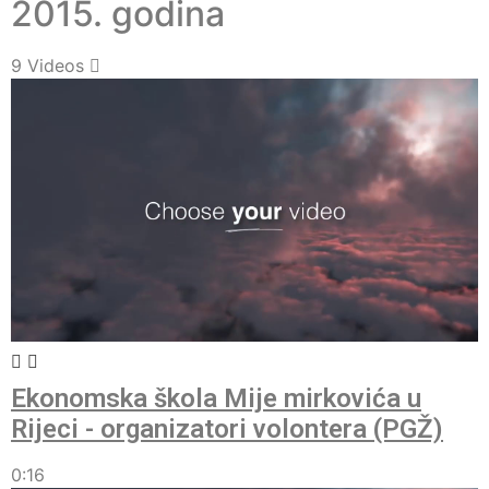
2015. godina
9 Videos
Ekonomska škola Mije mirkovića u
Rijeci - organizatori volontera (PGŽ)
0:16