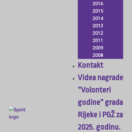
2016
2015
2014
2013
2012
2011
2009
2008
Kontakt
Videa nagrade
“Volonteri
godine” grada
Rijeke i PGŽ za
2025. godinu.