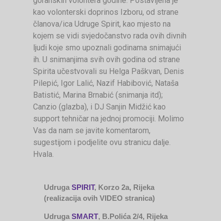
goranskih volontera godine. Postavljena je
kao volonterski doprinos Izboru, od strane
članova/ica Udruge Spirit, kao mjesto na
kojem se vidi svjedočanstvo rada ovih divnih
ljudi koje smo upoznali godinama snimajući
ih. U snimanjima svih ovih godina od strane
Spirita učestvovali su Helga Paškvan, Denis
Pilepić, Igor Lalić, Nazif Habibović, Nataša
Batistić, Marina Brnabić (snimanja itd);
Canzio (glazba), i DJ Sanjin Midžić kao
support tehničar na jednoj promociji. Molimo
Vas da nam se javite komentarom,
sugestijom i podjelite ovu stranicu dalje.
Hvala.
Udruga
SPIRIT
, Korzo 2a, Rijeka
(realizacija ovih VIDEO stranica)
Udruga
SMART
, B.Polića 2/4, Rijeka