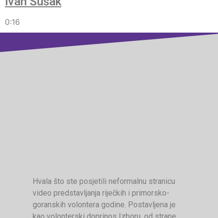
Ivan Šušak
0:16
Hvala što ste posjetili neformalnu stranicu
video predstavljanja riječkih i primorsko-
goranskih volontera godine. Postavljena je
kao volonterski doprinos Izboru, od strane