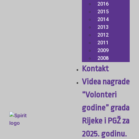
2016
2015
2014
2013
2012
2011
2009
2008
Kontakt
Videa nagrade
“Volonteri
godine” grada
Rijeke i PGŽ za
2025. godinu.