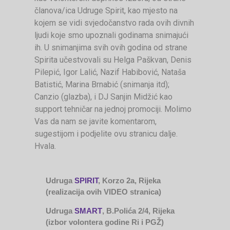
članova/ica Udruge Spirit, kao mjesto na
kojem se vidi svjedočanstvo rada ovih divnih
ljudi koje smo upoznali godinama snimajući
ih. U snimanjima svih ovih godina od strane
Spirita učestvovali su Helga Paškvan, Denis
Pilepić, Igor Lalić, Nazif Habibović, Nataša
Batistić, Marina Brnabić (snimanja itd);
Canzio (glazba), i DJ Sanjin Midžić kao
support tehničar na jednoj promociji. Molimo
Vas da nam se javite komentarom,
sugestijom i podjelite ovu stranicu dalje.
Hvala.
Udruga
SPIRIT
, Korzo 2a, Rijeka
(realizacija ovih VIDEO stranica)
Udruga
SMART
, B.Polića 2/4, Rijeka
(izbor volontera godine Ri i PGŽ)