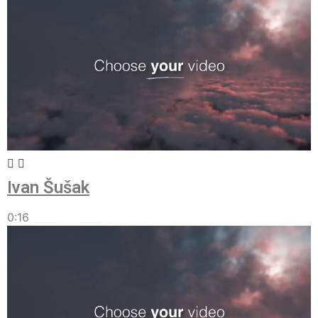
Ivan Šušak
0:16